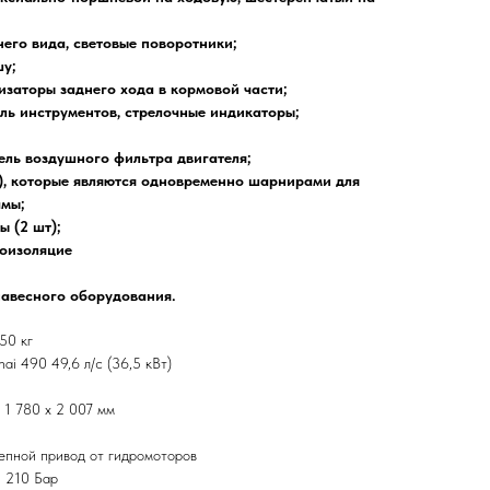
его вида, световые поворотники;
шу;
изаторы заднего хода в кормовой части;
ль инструментов, стрелочные индикаторы;
ль воздушного фильтра двигателя;
), которые являются одновременно шарнирами для
амы;
 (2 шт);
коизоляцие
авесного оборудования.
50 кг
ai 490 49,6 л/с (36,5 кВт)
 1 780 х 2 007 мм
цепной привод от гидромоторов
: 210 Бар