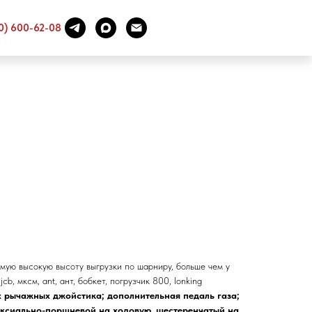
0
0) 600-62-08
мую высокую высоту выгрузки по шарниру, больше чем у
 jcb, мксм, ant, ант, бобкет, погрузчик 800, lonking
х рычажных джойстика; дополнительная педаль газа;
ксиально-поршневой на ходовую, шестеренчатый на