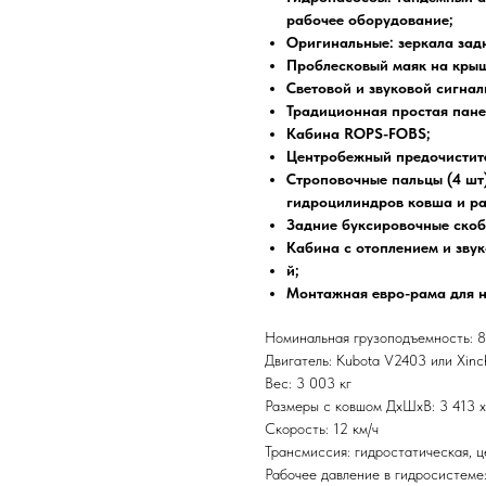
рабочее оборудование;
Оригинальные: зеркала задн
Проблесковый маяк на кры
Световой и звуковой сигнал
Традиционная простая пане
Кабина ROPS-FOBS;
Центробежный предочистите
Строповочные пальцы (4 шт
гидроцилиндров ковша и р
Задние буксировочные скобы
Кабина с отоплением и зву
й;
Монтажная евро-рама для н
Номинальная грузоподъемность: 8
Двигатель: Kubota V2403 или Xinch
Вес: 3 003 кг
Размеры с ковшом ДхШхВ: 3 413 х
Скорость: 12 км/ч
Трансмиссия: гидростатическая, 
Рабочее давление в гидросистеме