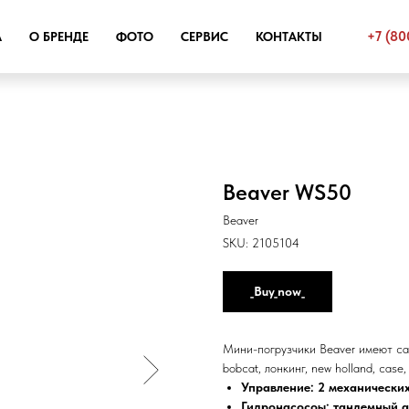
+7 (80
А
О БРЕНДЕ
ФОТО
СЕРВИС
КОНТАКТЫ
Beaver WS50
Beaver
SKU:
2105104
_Buy_now_
Мини-погрузчики Beaver имеют са
bobcat, лонкинг, new holland, case,
Управление: 2 механически
Гидронасосоы: тандемный а