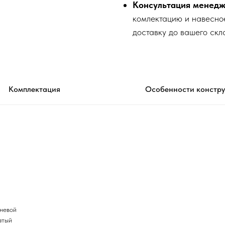
Консультация менедж
комлектацию и навесно
доставку до вашего скл
Комплектация
Особенности констр
шневой
атый