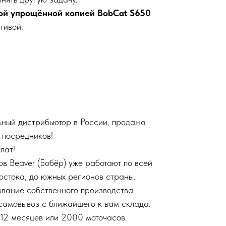
ой упрощённой копией ВоbСаt S650
тивой:
ый дистрибьютор в России, продажа
 посредников!
лат!
ов Beaver (Бобёр) уже работают по всей
остока, до южных регионов страны.
вание собственного производства.
самовывоз с ближайшего к вам склада.
12 месяцев или 2000 моточасов.