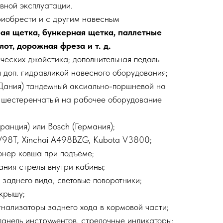
вной эксплуатации.
риобрести и с другим навесным
ая щетка, бункерная щетка, паллетные
лот, дорожная фреза и т. д.
ческих джойстика; дополнительная педаль
я доп. гидравликой навесного оборудования;
(Дания) тандемный аксиально-поршневой на
 шестеренчатый на рабочее оборудование
ранция) или Bosch (Германия);
V98T, Xinchai A498BZG, Kubota V3800;
онер ковша при подъёме;
ания стрелы внутри кабины;
заднего вида, световые поворотники;
крышу;
гнализаторы заднего хода в кормовой части;
анель инструментов, стрелочные индикаторы;