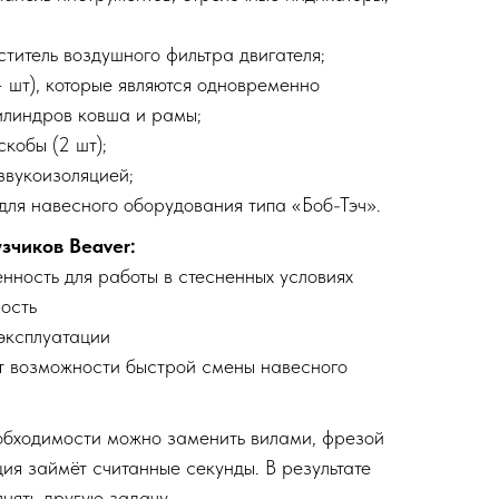
итель воздушного фильтра двигателя;
 шт), которые являются одновременно
линдров ковша и рамы;
кобы (2 шт);
звукоизоляцией;
ля навесного оборудования типа «Боб-Тэч».
зчиков Beaver:
нность для работы в стесненных условиях
ость
эксплуатации
ет возможности быстрой смены навесного
обходимости можно заменить вилами, фрезой
ия займёт считанные секунды. В результате
нять другую задачу.