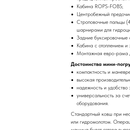
Кабина ROPS-FOBS;
Центробежный предочист
Строповочные пальцы (4
шарнирами для гидроци
Задние буксировочные с
Кабина с отоплением и 
Монтажная евро-рама д
Достоинства мини-погру
компактность и маневре
высокая производительн
надежность и удобство 
универсальность за сч
оборудования.
Стандартный ковш при не
или гидромолотом. Операц
машина будет готова выпол