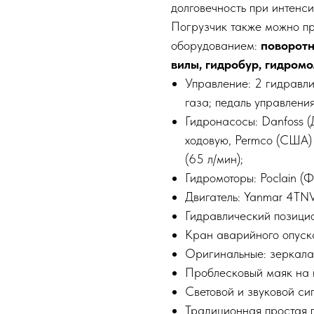
долговечность при интенси
Пoгрузчик также можно п
оборудованием:
поворотн
вилы, гидробур, гидромо
Управление: 2 гидравли
газа; педаль управлени
Гидронасосы: Danfoss 
ходовую, Permco (CША)
(65 л/мин);
Гидромоторы: Poclain (Ф
Двигатель: Yanmar 4TN
Гидравлический позици
Кран аварийного опуск
Оригинальные: зеркала 
Проблесковый маяк на 
Световой и звуковой си
Традиционная простая п