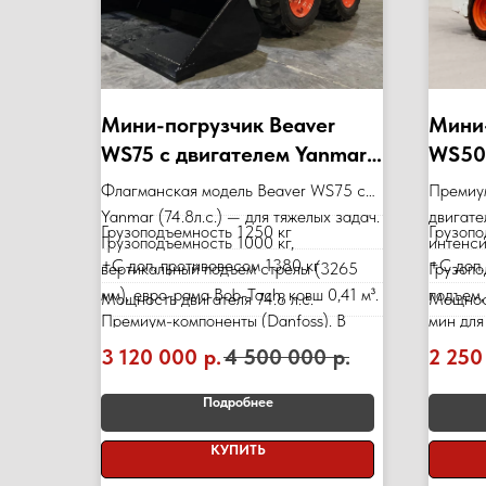
Мини-погрузчик Beaver
Мини-
WS75 с двигателем Yanmar
WS50 
(74.8 л.с., 1000 кг)
(64 л.
Флагманская модель Beaver WS75 с
Премиу
Yanmar (74.8л.с.) — для тяжелых задач.
двигате
Грузоподъемность 1250 кг
Грузопо
Грузоподъемность 1000 кг,
интенси
+C доп. противовесом 1380 кг
+C доп.
вертикальный подъем стрелы (3265
Грузопо
мм), евро-рама Bob-Tach, ковш 0,41 м³.
подъем,
Мощность двигателя 74.8 л.с.
Мощност
Премиум-компоненты (Danfoss). В
мин для
наличии, гарантия 12 мес./2000 м/ч.
Tach, к
3 120 000
р.
4 500 000
р.
2 250
надежно
наличии
Подробнее
КУПИТЬ