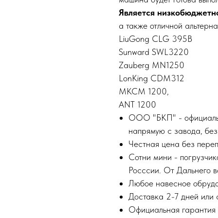
Является низкобюджетн
а также отличной альтерна
LiuGоng CLG 395B
Sunwаrd SWL3220
Zаubеrg MN1250
LоnКing СDМ312
МКСМ 1200,
АNТ 1200
ООО "БКП" - официальн
напрямую с завода, без
Честная цена без переп
Сотни мини - погрузчик
Росссии. От Дальнего в
Любое навесное обрудо
Доставка 2-7 дней или 
Официальная гарантия 