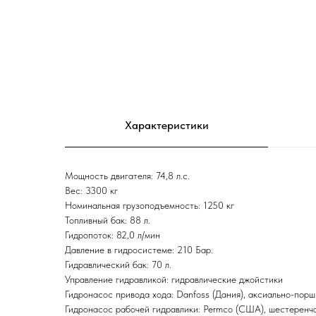
Характеристики
Мощность двигателя: 74,8 л.с.
Вес: 3300 кг
Номинальная грузоподъемность: 1250 кг
Топливный бак: 88 л.
Гидропоток: 82,0 л/мин
Давление в гидросистеме: 210 Бар.
Гидравлический бак: 70 л.
Управление гидравликой: гидравлические джойстики
Гидронасос привода хода: Danfoss (Дания), аксиально-пор
Гидронасос рабочей гидравлики: Permco (CША), шестеренч