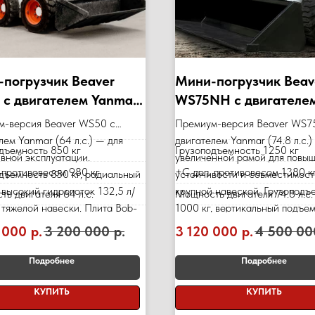
погрузчик Beaver
Мини-погрузчик Beav
с двигателем Yanmar
WS75NH с двигателе
с., 850кг)
Yanmar (74.8 л.с., 100
м-версия Beaver WS50 с
Премиум-версия Beaver WS
лем Yanmar (64 л.с.) — для
двигателем Yanmar (74.8 л.с.)
дъемность 850 кг
Грузоподъемность 1250 кг
вной эксплуатации.
увеличенной рамой для повы
 противовесом 980 кг
+C доп. противовесом 1380 к
дъемность 850 кг, радиальный
устойчивости и совместимост
 высокий гидропоток 132,5 л/
крупной навеской. Грузоподъ
ь двигателя 64 л.с.
Мощность двигателя 74.8 л.с.
 тяжелой навески. Плита Bob-
1000 кг, вертикальный подъем
овш 0,35 м³. Японская
рама Bob-Tach, ковш 0,41 м³.
 000
р.
3 200 000
р.
3 120 000
р.
4 500 00
сть, экономичность. В
надежность. В наличии, гаран
, гарантия 12 мес./2000 м/ч.
мес./2000 м/ч.
Подробнее
Подробнее
КУПИТЬ
КУПИТЬ