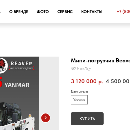
+7 (80
А
О БРЕНДЕ
ФОТО
СЕРВИС
КОНТАКТЫ
Мини-погрузчик Beav
SKU:
ws75_y
3 120 000
р.
4 500 00
Двигатель
Yanmar
КУПИТЬ