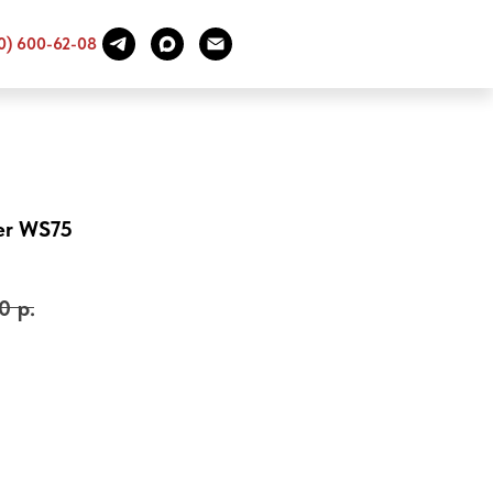
0
0) 600-62-08
er WS75
0
р.