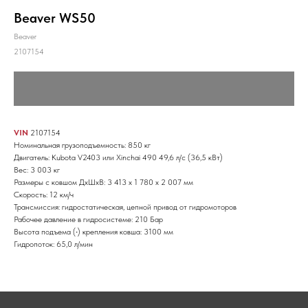
Beaver WS50
Beaver
2107154
VIN
2107154
Номинальная грузоподъемность: 850 кг
Двигатель: Kubota V2403 или Xinchai 490 49,6 л/с (36,5 кВт)
Вес: 3 003 кг
Размеры с ковшом ДхШхВ: 3 413 х 1 780 х 2 007 мм
Скорость: 12 км/ч
Трансмиссия: гидростатическая, цепной привод от гидромоторов
Рабочее давление в гидросистеме: 210 Бар
Высота подъема (∙) крепления ковша: 3100 мм
Гидропоток: 65,0 л/мин